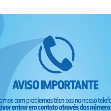
Poços de Caldas
Paraguaçu
Monsenhor Paulo
Machado
Lavras
Itajubá
Eloi Mendes
Carmo da Cachoeira
Campestre
Campanha
Cambuquira